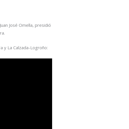
Juan José Omella, presidió
ra.
rra y La Calzada-Logroño: