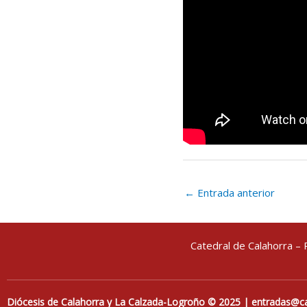
←
Entrada anterior
Catedral de Calahorra – 
Diócesis de Calahorra y La Calzada-Logroño © 2025 | entradas@ca