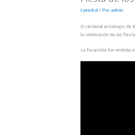
Catedral
/ Por
admin
El cardenal arzobispo de B
la celebración de las fies
La Eucaristía fue emitida 