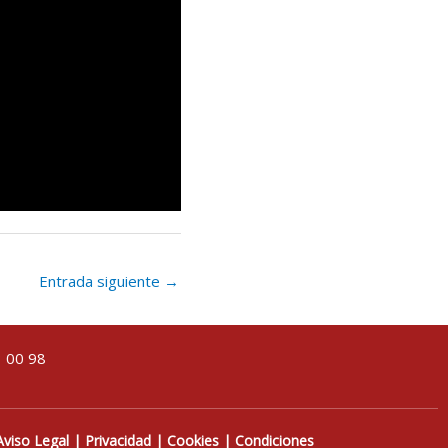
Entrada siguiente
→
3 00 98
Aviso Legal
|
Privacidad
|
Cookies
|
Condiciones