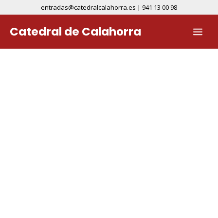
Ir
entradas@catedralcalahorra.es | 941 13 00 98
al
MAIN
Catedral de Calahorra
contenido
MEN
Catedral de Santa